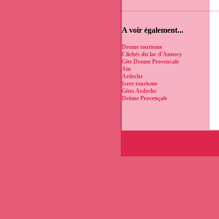
A voir également...
Drome tourisme
Clichés du lac d'Annecy
Gite Drome Provencale
Ain
Ardeche
Isere tourisme
Gites Ardeche
Drôme Provençale