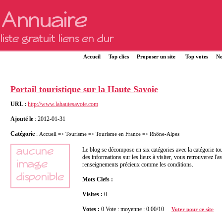
Accueil
Top clics
Proposer un site
Top votes
No
Portail touristique sur la Haute Savoie
URL :
http://www.lahautesavoie.com
Ajouté le
: 2012-01-31
Catégorie
:
Accueil
=>
Tourisme
=>
Tourisme en France
=>
Rhône-Alpes
Le blog se décompose en six catégories avec la catégorie to
des informations sur les lieux à visiter, vous retrouverez l'a
renseignements précieux comme les conditions.
Mots Clefs :
Visites :
0
Votes :
0 Vote : moyenne : 0.00/10
Voter pour ce site