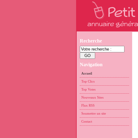
Recherche
Navigation
Accueil
Top Clics
Top Votes
Nouveaux Sites
Flux RSS
Soumettre un site
Contact