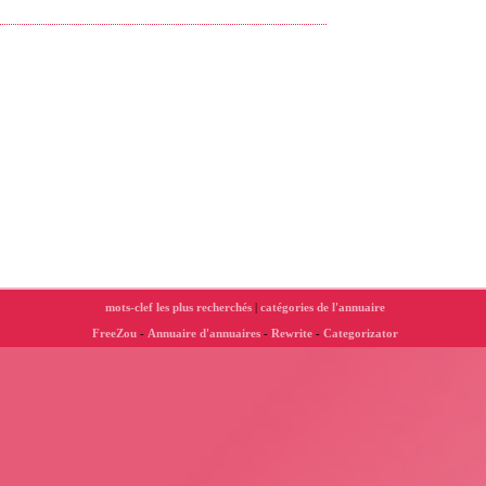
mots-clef les plus recherchés
|
catégories de l'annuaire
FreeZou
-
Annuaire d'annuaires
-
Rewrite
-
Categorizator